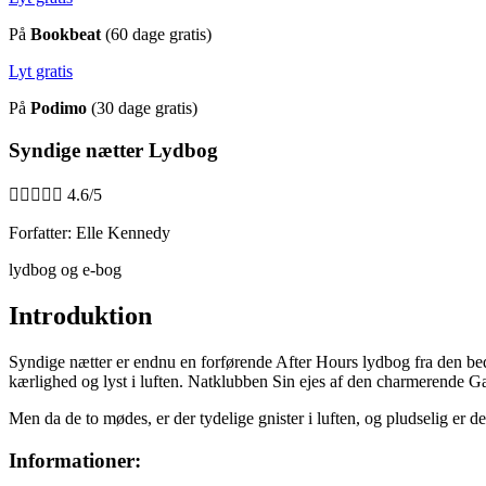
På
Bookbeat
(60 dage gratis)
Lyt gratis
På
Podimo
(30 dage gratis)
Syndige nætter Lydbog





4.6/5
Forfatter: Elle Kennedy
lydbog og e-bog
Introduktion
Syndige nætter er endnu en forførende After Hours lydbog fra den bedst
kærlighed og lyst i luften. Natklubben Sin ejes af den charmerende Ga
Men da de to mødes, er der tydelige gnister i luften, og pludselig er d
Informationer: