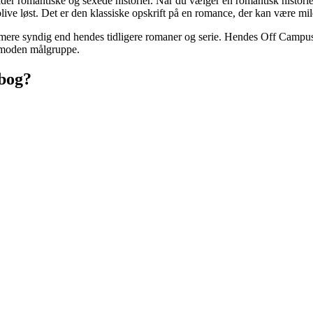
lder romantiske og sexede historier. Når du vælger en romantisk histori
blive løst. Det er den klassiske opskrift på en romance, der kan være 
 mere syndig end hendes tidligere romaner og serie. Hendes Off Campus 
e moden målgruppe.
dbog?