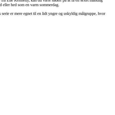
e fra Elle Kennedy, kan du være sikker på at få en sexet mandlig
mild eller hed som en varm sommerdag.
serie er mere egnet til en lidt yngre og uskyldig målgruppe, hvor