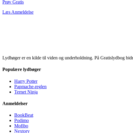
Prøv Gratis
Læs Anmeldelse
Lydbøger er en kilde til viden og underholdning. På Gratislydbog bid
Populære lydbøger
Harry Potter
Papmache-reglen
Ternet Ninja
Anmeldelser
BookBeat
Podimo
Mofibo
Nextory