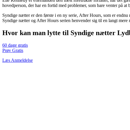
Elle Kennedy er efterhånden den mest foretrukne forfatter, når det gæ
hovedperson, der har en fortid med problemer, som bare venter på at 
Syndige nætter er den første i en ny serie, After Hours, som er endnu
Syndige nætter og After Hours serien henvender sig til en langt mer
Hvor kan man lytte til Syndige nætter Ly
60 dage gratis
Prøv Gratis
Læs Anmeldelse