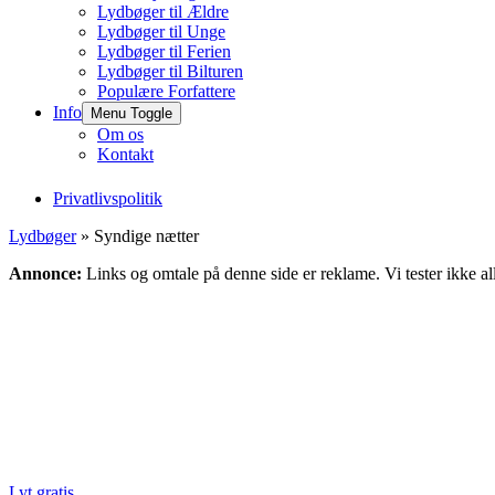
Lydbøger til Ældre
Lydbøger til Unge
Lydbøger til Ferien
Lydbøger til Bilturen
Populære Forfattere
Info
Menu Toggle
Om os
Kontakt
Privatlivspolitik
Lydbøger
» Syndige nætter
Annonce:
Links og omtale på denne side er reklame. Vi tester ikke al
Lyt gratis