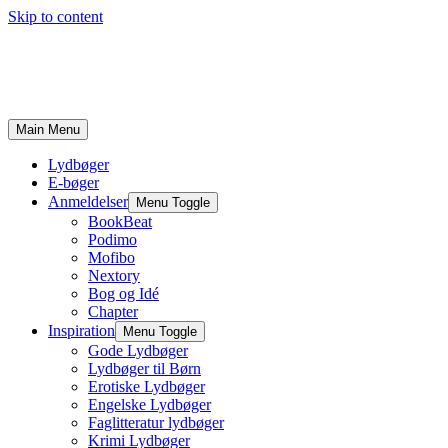
Skip to content
Main Menu
Lydbøger
E-bøger
Anmeldelser
Menu Toggle
BookBeat
Podimo
Mofibo
Nextory
Bog og Idé
Chapter
Inspiration
Menu Toggle
Gode Lydbøger
Lydbøger til Børn
Erotiske Lydbøger
Engelske Lydbøger
Faglitteratur lydbøger
Krimi Lydbøger