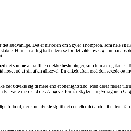
r det sædvanlige. Det er historien om Skyler Thompson, som hele sit liv
og stabile. Hun har aldrig haft interesse for det vilde liv. Og hun har abs
tis.
 det samme at træffe en række beslutninger, som hun aldrig før i sit li
 få noget ud af sin aften alligevel. En enkelt aften med den sexede og
e bør udvikle sig til mere end et onenightstand. Men deres fælles tiltræ
e skal være mere end det. Alligevel formår Skyler at møve sig ind i Gage
e forhold, der kan udvikle sig til det ene eller det andet til enhver fa