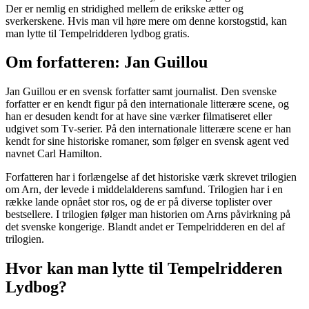
Der er nemlig en stridighed mellem de erikske ætter og
sverkerskene. Hvis man vil høre mere om denne korstogstid, kan
man lytte til Tempelridderen lydbog gratis.
Om forfatteren: Jan Guillou
Jan Guillou er en svensk forfatter samt journalist. Den svenske
forfatter er en kendt figur på den internationale litterære scene, og
han er desuden kendt for at have sine værker filmatiseret eller
udgivet som Tv-serier. På den internationale litterære scene er han
kendt for sine historiske romaner, som følger en svensk agent ved
navnet Carl Hamilton.
Forfatteren har i forlængelse af det historiske værk skrevet trilogien
om Arn, der levede i middelalderens samfund. Trilogien har i en
række lande opnået stor ros, og de er på diverse toplister over
bestsellere. I trilogien følger man historien om Arns påvirkning på
det svenske kongerige. Blandt andet er Tempelridderen en del af
trilogien.
Hvor kan man lytte til Tempelridderen
Lydbog?