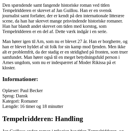
Den spændende samt fangende historiske roman ved titlen
Tempelridderen er skrevet af Jan Guillou. Han er en svensk
journalist samt forfatter, der er kendt på den internationale litterære
scene, da han har skrevet mange prisvindende historiske romaner.
Han har blandt andet skrevet om tiden med korstog, som
Tempelridderen er en del af. Dette værk indgår i en serie.
Man hører igen til Arn, som nu er blevet 27 år. Han er borgherre, og
han er blevet hyldet af sit folk for sin kamp mod fjenden. Men ikke
alt er problemfrit, da der stadig er en stridighed på fronten, som truer
samfundet. Man hører også til en meget betydningsfuld person i
Arnes ungdom, som nu er indespærret af Moder Rikissa på et
kloster.
Informationer:
Oplæser: Paul Becker
Sprog: Dansk
Kategori: Romaner
Længde: 16 timer og 18 minutter
Tempelridderen: Handling