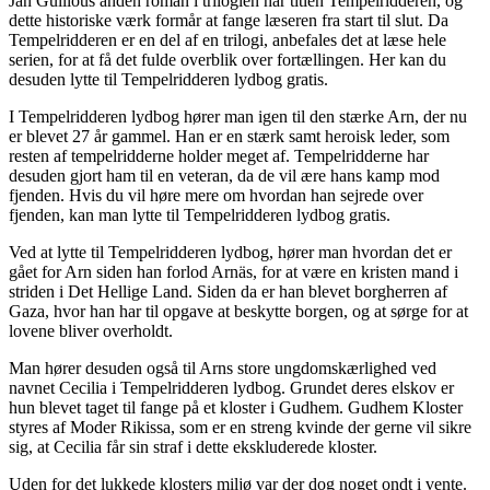
Jan Guillous anden roman i trilogien har titlen Tempelridderen, og
dette historiske værk formår at fange læseren fra start til slut. Da
Tempelridderen er en del af en trilogi, anbefales det at læse hele
serien, for at få det fulde overblik over fortællingen. Her kan du
desuden lytte til Tempelridderen lydbog gratis.
I Tempelridderen lydbog hører man igen til den stærke Arn, der nu
er blevet 27 år gammel. Han er en stærk samt heroisk leder, som
resten af tempelridderne holder meget af. Tempelridderne har
desuden gjort ham til en veteran, da de vil ære hans kamp mod
fjenden. Hvis du vil høre mere om hvordan han sejrede over
fjenden, kan man lytte til Tempelridderen lydbog gratis.
Ved at lytte til Tempelridderen lydbog, hører man hvordan det er
gået for Arn siden han forlod Arnäs, for at være en kristen mand i
striden i Det Hellige Land. Siden da er han blevet borgherren af
Gaza, hvor han har til opgave at beskytte borgen, og at sørge for at
lovene bliver overholdt.
Man hører desuden også til Arns store ungdomskærlighed ved
navnet Cecilia i Tempelridderen lydbog. Grundet deres elskov er
hun blevet taget til fange på et kloster i Gudhem. Gudhem Kloster
styres af Moder Rikissa, som er en streng kvinde der gerne vil sikre
sig, at Cecilia får sin straf i dette ekskluderede kloster.
Uden for det lukkede klosters miljø var der dog noget ondt i vente.