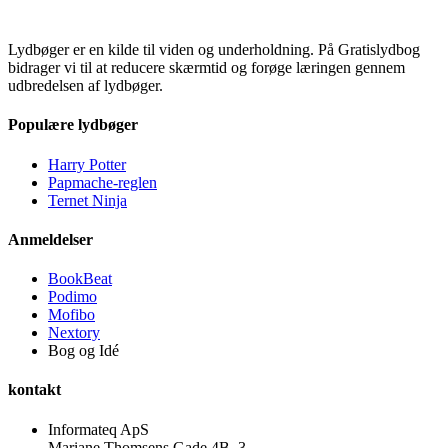
Lydbøger er en kilde til viden og underholdning. På Gratislydbog
bidrager vi til at reducere skærmtid og forøge læringen gennem
udbredelsen af lydbøger.
Populære lydbøger
Harry Potter
Papmache-reglen
Ternet Ninja
Anmeldelser
BookBeat
Podimo
Mofibo
Nextory
Bog og Idé
kontakt
Informateq ApS
Mariane Thomsens Gade 4B, 3.