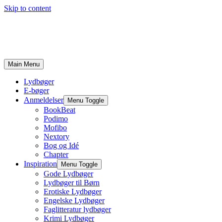
Skip to content
Main Menu
Lydbøger
E-bøger
Anmeldelser
Menu Toggle
BookBeat
Podimo
Mofibo
Nextory
Bog og Idé
Chapter
Inspiration
Menu Toggle
Gode Lydbøger
Lydbøger til Børn
Erotiske Lydbøger
Engelske Lydbøger
Faglitteratur lydbøger
Krimi Lydbøger