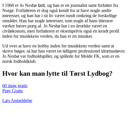
I 1960 er Jo Nesbø født, og han er en journalist samt forfatter fra
Norge. Forfatteren er dog også kendt for at have nogle andre
interesser, og han har i sit liv været rundt omkring de forskellige
områder. Han har nogle interesser, som nogle af hans litterære
værker bærer præg af. Jo Nesbø har i en årrække været en
civiløkonom, men forfatteren er eksempelvis også en kendt profil
inden for musikkens verden, da han er en musiker.
Ud over at have en hobby inden for musikkens verden samt at
skrive bøger, så har han været en tidligere professionel idrætsudøver.
Jo Nesbø var fodboldspiller, og spillede for Molde FK, som er en
norsk fodboldklub.
Hvor kan man lytte til Tørst Lydbog?
60 dage gratis
Prøv Gratis
Læs Anmeldelse