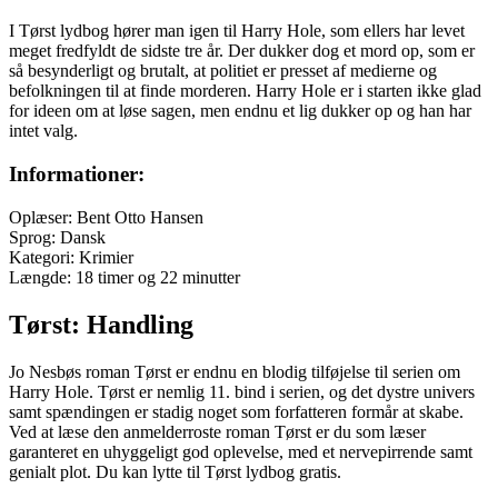
I Tørst lydbog hører man igen til Harry Hole, som ellers har levet
meget fredfyldt de sidste tre år. Der dukker dog et mord op, som er
så besynderligt og brutalt, at politiet er presset af medierne og
befolkningen til at finde morderen. Harry Hole er i starten ikke glad
for ideen om at løse sagen, men endnu et lig dukker op og han har
intet valg.
Informationer:
Oplæser: Bent Otto Hansen
Sprog: Dansk
Kategori: Krimier
Længde: 18 timer og 22 minutter
Tørst: Handling
Jo Nesbøs roman Tørst er endnu en blodig tilføjelse til serien om
Harry Hole. Tørst er nemlig 11. bind i serien, og det dystre univers
samt spændingen er stadig noget som forfatteren formår at skabe.
Ved at læse den anmelderroste roman Tørst er du som læser
garanteret en uhyggeligt god oplevelse, med et nervepirrende samt
genialt plot. Du kan lytte til Tørst lydbog gratis.