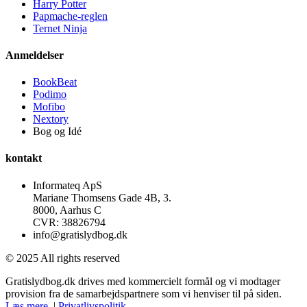
Harry Potter
Papmache-reglen
Ternet Ninja
Anmeldelser
BookBeat
Podimo
Mofibo
Nextory
Bog og Idé
kontakt
Informateq ApS
Mariane Thomsens Gade 4B, 3.
8000, Aarhus C
CVR: 38826794
info@gratislydbog.dk
© 2025 All rights reserved
Gratislydbog.dk drives med kommercielt formål og vi modtager
provision fra de samarbejdspartnere som vi henviser til på siden.
Læs mere
. |
Privatlivspolitik