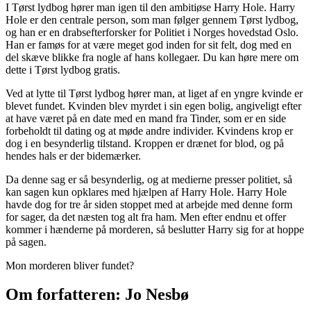
I Tørst lydbog hører man igen til den ambitiøse Harry Hole. Harry
Hole er den centrale person, som man følger gennem Tørst lydbog,
og han er en drabsefterforsker for Politiet i Norges hovedstad Oslo.
Han er famøs for at være meget god inden for sit felt, dog med en
del skæve blikke fra nogle af hans kollegaer. Du kan høre mere om
dette i Tørst lydbog gratis.
Ved at lytte til Tørst lydbog hører man, at liget af en yngre kvinde er
blevet fundet. Kvinden blev myrdet i sin egen bolig, angiveligt efter
at have været på en date med en mand fra Tinder, som er en side
forbeholdt til dating og at møde andre individer. Kvindens krop er
dog i en besynderlig tilstand. Kroppen er drænet for blod, og på
hendes hals er der bidemærker.
Da denne sag er så besynderlig, og at medierne presser politiet, så
kan sagen kun opklares med hjælpen af Harry Hole. Harry Hole
havde dog for tre år siden stoppet med at arbejde med denne form
for sager, da det næsten tog alt fra ham. Men efter endnu et offer
kommer i hænderne på morderen, så beslutter Harry sig for at hoppe
på sagen.
Mon morderen bliver fundet?
Om forfatteren: Jo Nesbø