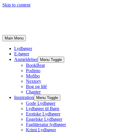
Skip to content
Main Menu
Lydbøger
E-bøger
Anmeldelser
Menu Toggle
BookBeat
Podimo
Mofibo
Nextory
Bog og Idé
Chapter
Inspiration
Menu Toggle
Gode Lydbøger
Lydbøger til Børn
Erotiske Lydbøger
Engelske Lydbøger
Faglitteratur lydbøger
Krimi Lydbøger