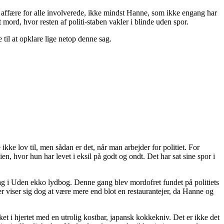
affære for alle involverede, ikke mindst Hanne, som ikke engang har
 mord, hvor resten af politi-staben vakler i blinde uden spor.
til at opklare lige netop denne sag.
kke lov til, men sådan er det, når man arbejder for politiet. For
ien, hvor hun har levet i eksil på godt og ondt. Det har sat sine spor i
sag i Uden ekko lydbog. Denne gang blev mordofret fundet på politiets
r viser sig dog at være mere end blot en restaurantejer, da Hanne og
et i hjertet med en utrolig kostbar, japansk kokkekniv. Det er ikke det