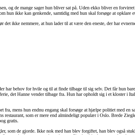
, og de mange sager hun bliver sat på. Uden ekko bliver en forvirret 
iv, som hun ikke kan genkende, samtidig med hun skal forsøge at opklare et
det ikke nemmere, at hun lader til at være den eneste, der har evnerne 
 behov for hvile og til at finde tilbage til sig selv. Det får hun bare i
rie, det Hanne vender tilbage fra. Hun har opholdt sig i et kloster i Ital
ort fra, mens hun endnu engang skal forsøge at hjælpe politiet med en 
ns restaurant, som er mere end almindeligt populær i Oslo. Brede Ziegle
og gratis.
ler, som de gjorde. Ikke nok med han blev forgiftet, han blev også stukk