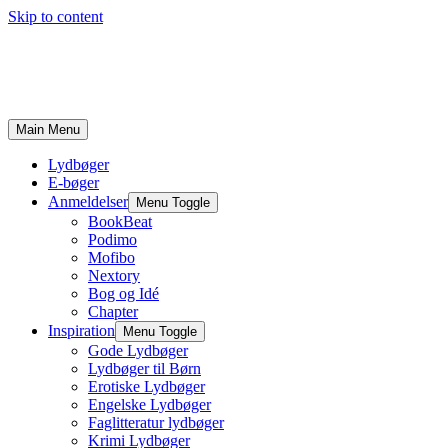
Skip to content
Main Menu
Lydbøger
E-bøger
Anmeldelser
Menu Toggle
BookBeat
Podimo
Mofibo
Nextory
Bog og Idé
Chapter
Inspiration
Menu Toggle
Gode Lydbøger
Lydbøger til Børn
Erotiske Lydbøger
Engelske Lydbøger
Faglitteratur lydbøger
Krimi Lydbøger