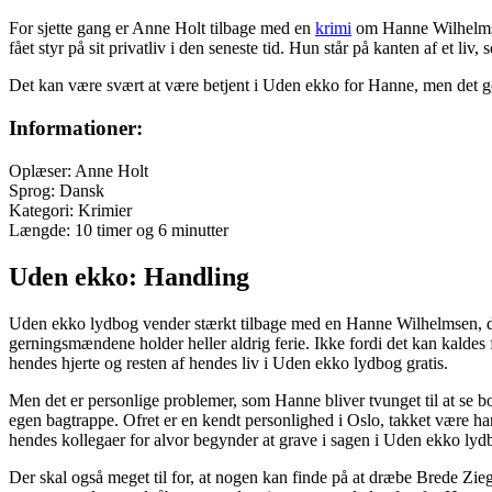
For sjette gang er Anne Holt tilbage med en
krimi
om Hanne Wilhelmsen
fået styr på sit privatliv i den seneste tid. Hun står på kanten af et l
Det kan være svært at være betjent i Uden ekko for Hanne, men det gør 
Informationer:
Oplæser: Anne Holt
Sprog: Dansk
Kategori: Krimier
Længde: 10 timer og 6 minutter
Uden ekko: Handling
Uden ekko lydbog vender stærkt tilbage med en Hanne Wilhelmsen, der har
gerningsmændene holder heller aldrig ferie. Ikke fordi det kan kaldes fe
hendes hjerte og resten af hendes liv i Uden ekko lydbog gratis.
Men det er personlige problemer, som Hanne bliver tvunget til at se b
egen bagtrappe. Ofret er en kendt personlighed i Oslo, takket være ha
hendes kollegaer for alvor begynder at grave i sagen i Uden ekko lydb
Der skal også meget til for, at nogen kan finde på at dræbe Brede Zieg