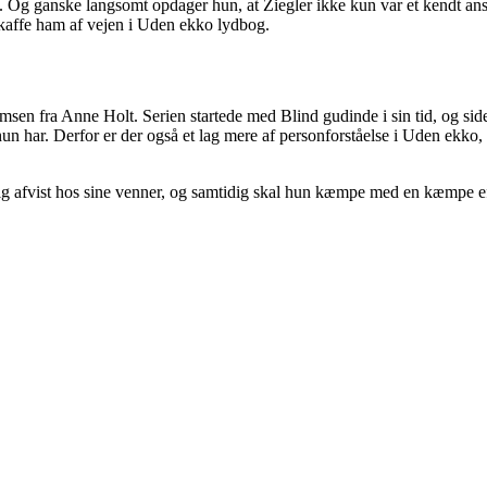
 Og ganske langsomt opdager hun, at Ziegler ikke kun var et kendt ansig
e skaffe ham af vejen i Uden ekko lydbog.
n fra Anne Holt. Serien startede med Blind gudinde i sin tid, og sid
n har. Derfor er der også et lag mere af personforståelse i Uden ekko, 
 sig afvist hos sine venner, og samtidig skal hun kæmpe med en kæmpe e