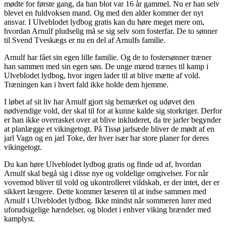
mødte for første gang, da han blot var 16 år gammel. Nu er han selv
blevet en fuldvoksen mand. Og med den alder kommer der nyt
ansvar. I Ulveblodet lydbog gratis kan du høre meget mere om,
hvordan Arnulf pludselig må se sig selv som fosterfar. De to sønner
til Svend Tveskægs er nu en del af Arnulfs familie.
Arnulf har fået sin egen lille familie. Og de to fostersønner træner
han sammen med sin egen søn. De unge mænd trænes til kamp i
Ulveblodet lydbog, hvor ingen lader til at blive mætte af vold.
Træningen kan i hvert fald ikke holde dem hjemme.
I løbet af sit liv har Arnulf gjort sig bemærket og udøvet den
nødvendige vold, der skal til for at kunne kalde sig storkriger. Derfor
er han ikke overrasket over at blive inkluderet, da tre jarler begynder
at planlægge et vikingetogt. På Tissø jarlsæde bliver de mødt af en
jarl Vagn og en jarl Toke, der hver især har store planer for deres
vikingetogt.
Du kan høre Ulveblodet lydbog gratis og finde ud af, hvordan
Arnulf skal begå sig i disse nye og voldelige omgivelser. For når
vovemod bliver til vold og ukontrolleret vildskab, er der intet, der er
sikkert længere. Dette kommer læseren til at indse sammen med
Arnulf i Ulveblodet lydbog. Ikke mindst når sommeren lurer med
uforudsigelige hændelser, og blodet i enhver viking brænder med
kamplyst.