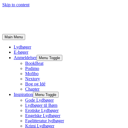
Skip to content
Main Menu
Lydbøger
E-bøger
Anmeldelser
Menu Toggle
BookBeat
Podimo
Mofibo
Nextory
Bog og Idé
Chapter
Inspiration
Menu Toggle
Gode Lydbøger
Lydbøger til Børn
Erotiske Lydbøger
Engelske Lydbøger
Faglitteratur lydbøger
Krimi Lydbøger