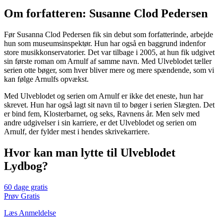
Om forfatteren: Susanne Clod Pedersen
Før Susanna Clod Pedersen fik sin debut som forfatterinde, arbejde
hun som museumsinspektør. Hun har også en baggrund indenfor
store musikkonservatorier. Det var tilbage i 2005, at hun fik udgivet
sin første roman om Arnulf af samme navn. Med Ulveblodet tæller
serien otte bøger, som hver bliver mere og mere spændende, som vi
kan følge Arnulfs opvækst.
Med Ulveblodet og serien om Arnulf er ikke det eneste, hun har
skrevet. Hun har også lagt sit navn til to bøger i serien Slægten. Det
er bind fem, Klosterbarnet, og seks, Ravnens år. Men selv med
andre udgivelser i sin karriere, er det Ulveblodet og serien om
Arnulf, der fylder mest i hendes skrivekarriere.
Hvor kan man lytte til Ulveblodet
Lydbog?
60 dage gratis
Prøv Gratis
Læs Anmeldelse