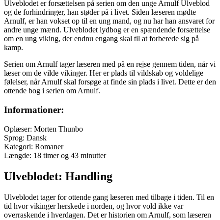
Ulveblodet er forsættelsen på serien om den unge Arnulf Ulveblod
og de forhindringer, han støder på i livet. Siden læseren mødte
Arnulf, er han vokset op til en ung mand, og nu har han ansvaret for
andre unge mænd. Ulveblodet lydbog er en spændende forsættelse
om en ung viking, der endnu engang skal til at forberede sig på
kamp.
Serien om Arnulf tager læseren med på en rejse gennem tiden, når vi
læser om de vilde vikinger. Her er plads til vildskab og voldelige
følelser, når Arnulf skal forsøge at finde sin plads i livet. Dette er den
ottende bog i serien om Arnulf.
Informationer:
Oplæser: Morten Thunbo
Sprog: Dansk
Kategori: Romaner
Længde: 18 timer og 43 minutter
Ulveblodet: Handling
Ulveblodet tager for ottende gang læseren med tilbage i tiden. Til en
tid hvor vikinger herskede i norden, og hvor vold ikke var
overraskende i hverdagen. Det er historien om Arnulf, som læseren