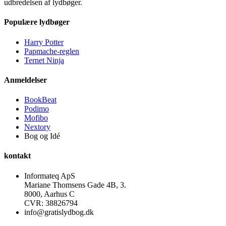
udbredelsen af lydbøger.
Populære lydbøger
Harry Potter
Papmache-reglen
Ternet Ninja
Anmeldelser
BookBeat
Podimo
Mofibo
Nextory
Bog og Idé
kontakt
Informateq ApS
Mariane Thomsens Gade 4B, 3.
8000, Aarhus C
CVR: 38826794
info@gratislydbog.dk