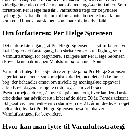
virkelige intention med de mange ofte meningsløse initiativer. Som
forfatteren Per Helge fastslår i Varmluftsstrategi for begyndere
lydbog gratis, handler det om at forstå intentionerne for at kunne
komme til bunds i galskaben, som tager al din arbejdstid.
Om forfatteren: Per Helge Sørensen
Det er ikke første gang, at Per Helge Sørensen slår sit forfatternavn
fast. Dog er det første gang, han skriver en konkret fagbog, som
Varmluftsstrategi for begyndere. Tidligere har Per Helge Sørensen
skrevet kriminalromanen Mailstorm og romanen Spin.
Varmluftsstrategi for begyndere er første gang Per Helge Sørensen
tager fat på et emne, som arbejdsmarkedet, men det er ikke første
bog, der behandler emnet om trivielle og meningsløse opgaver i
arbejdshverdagen. Tidligere er der også skrevet bogen
Pseudoarbejde, der også tager fat på emnet om, hvordan den danske
arbejdsdag har udviklet sig i løbet af de sidste 50 år. Forudsigelserne
lød positive, men realiteten vi står med i det 21. århundrede, er noget
helt andet, hvilket Per Helge Sørensen også fremhæver i
Varmluftsstrategi for begyndere.
Hvor kan man lytte til Varmluftsstrategi