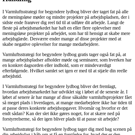
I Varmluftsstrategi for begyndere lydbog bliver der taget fat på alle
de meningsløse møder og mindre projekter på arbejdspladsen, der i
sidste ende frarøver dig reel tid til at udføre dit arbejde. Langt de
fleste på arbejdsmarkedet har haft en eller flere oplevelser med
meningsløse projekter på arbejdet, som har til hensigt at skabe mere
arbejdsglæde. Desværre ender mange af disse projekter med at
skabe negative oplevelser for mange medarbejdere.
Varmluftsstrategi for begyndere lydbog gratis tager også fat på, at
mange arbejdspladser afholder møde og seminarer, som hverken har
en konkret dagsorden eller indhold, som er mindeværdigt
efterfølgende. Hvilket samlet set igen er med til at stjæle din reelle
arbejdstid.
I Varmluftsstrategi for begyndere lydbog bliver det fremlagt,
hvordan arbejdsmarkedet har udviklet sig i løbet af de seneste år. I
løbet af senere år har mange af disse såkaldte varmluftsprojekter fået
så meget plads i hverdagen, at mange medarbejdere ikke har tiden til
at passe deres konkrete arbejdsopgaver. Hvornår og hvorfor er det
endt sådan? Kan der slet ikke gøres noget, for at skære ned på
forstyrrelserne, så der igen bliver plads til at passe sit arbejde?
Varmluftsstrategi for begyndere lydbog tager dig med bag scenen på
din arbejdsdag i håb om at få en forståelse for, hvad der er den