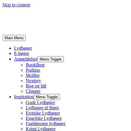
Skip to content
Main Menu
Lydbøger
E-bøger
Anmeldelser
Menu Toggle
BookBeat
Podimo
Mofibo
Nextory
Bog og Idé
Chapter
Inspiration
Menu Toggle
Gode Lydbøger
Lydbøger til Børn
Erotiske Lydbøger
Engelske Lydbøger
Faglitteratur lydbøger
Krimi Lydbøger