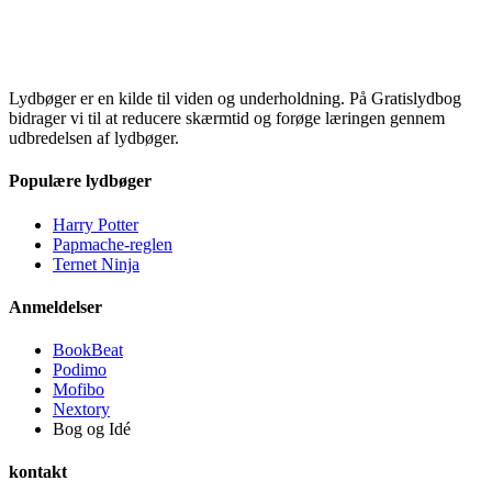
Lydbøger er en kilde til viden og underholdning. På Gratislydbog
bidrager vi til at reducere skærmtid og forøge læringen gennem
udbredelsen af lydbøger.
Populære lydbøger
Harry Potter
Papmache-reglen
Ternet Ninja
Anmeldelser
BookBeat
Podimo
Mofibo
Nextory
Bog og Idé
kontakt