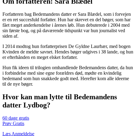
Om forfatteren: Sara Blædel
Forfatteren bag Bedemandens datter er Sara Blædel, som i forvejen
er en ret succesfuld forfatter. Hun har skrevet en del bøger, som har
fået meget anderkendelse i årenes løb. Hun debuterede i 2004 med
sin første bog, og på daværende tidspunkt var hun journalist ved
siden af.
I 2014 modtog hun forfatterprisen De Gyldne Laurbær, med bogen
Kvinden de meldte savnet. Hendes bøger udgives i 38 lande, og hun
er efterhånden en meget elsket forfatter.
Hun fik ideen til trilogien omhandlende Bedemandens datter, da hun
i forbindelse med sine egne forældres død, mødte en kvindelig
bedemand som hun snakkede godt med. Herefter kom alle ideerne
til de nye bøger.
Hvor kan man lytte til Bedemandens
datter Lydbog?
60 dage gratis
Prøv Gratis
Læs Anmeldelse