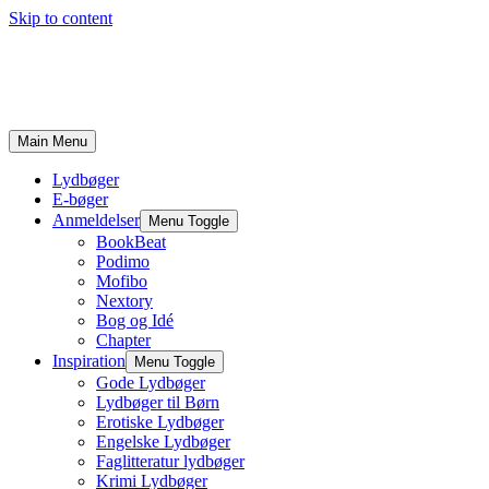
Skip to content
Main Menu
Lydbøger
E-bøger
Anmeldelser
Menu Toggle
BookBeat
Podimo
Mofibo
Nextory
Bog og Idé
Chapter
Inspiration
Menu Toggle
Gode Lydbøger
Lydbøger til Børn
Erotiske Lydbøger
Engelske Lydbøger
Faglitteratur lydbøger
Krimi Lydbøger