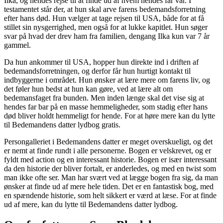
Ilka, og hendes rejse til at finde ud af hvem hendes far var. I
testamentet står der, at hun skal arve farens bedemandsforretning
efter hans død. Hun vælger at tage rejsen til USA, både for at få
stillet sin nysgerrighed, men også for at lukke kapitlet. Hun søger
svar på hvad der drev ham fra familien, dengang Ilka kun var 7 år
gammel.
Da hun ankommer til USA, hopper hun direkte ind i driften af
bedemandsforretningen, og derfor får hun hurtigt kontakt til
indbyggerne i området. Hun ønsker at lære mere om farens liv, og
det føler hun bedst at hun kan gøre, ved at lære alt om
bedemansfaget fra bunden. Men inden længe skal det vise sig at
hendes far bar på en masse hemmeligheder, som stadig efter hans
død bliver holdt hemmeligt for hende. For at høre mere kan du lytte
til Bedemandens datter lydbog gratis.
Persongalleriet i Bedemandens datter er meget overskueligt, og det
er nemt at finde rundt i alle personerne. Bogen er velskrevet, og er
fyldt med action og en interessant historie. Bogen er især interessant
da den historie der bliver fortalt, er anderledes, og med en twist som
man ikke ofte ser. Man har svært ved at lægge bogen fra sig, da man
ønsker at finde ud af mere hele tiden. Det er en fantastisk bog, med
en spændende historie, som helt sikkert er værd at læse. For at finde
ud af mere, kan du lytte til Bedemandens datter lydbog.