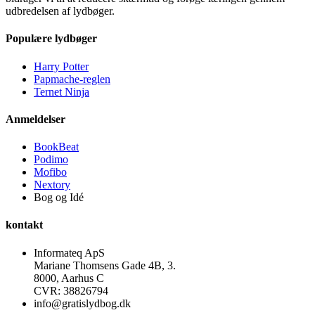
udbredelsen af lydbøger.
Populære lydbøger
Harry Potter
Papmache-reglen
Ternet Ninja
Anmeldelser
BookBeat
Podimo
Mofibo
Nextory
Bog og Idé
kontakt
Informateq ApS
Mariane Thomsens Gade 4B, 3.
8000, Aarhus C
CVR: 38826794
info@gratislydbog.dk