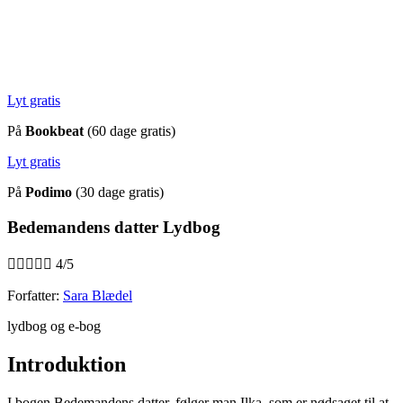
Lyt gratis
På
Bookbeat
(60 dage gratis)
Lyt gratis
På
Podimo
(30 dage gratis)
Bedemandens datter Lydbog





4/5
Forfatter:
Sara Blædel
lydbog og e-bog
Introduktion
I bogen Bedemandens datter, følger man Ilka, som er nødsaget til at