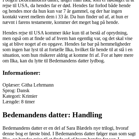
rejse til USA, da hendes far er død. Hendes far forlod både hende
og hendes mor da hun kun var 7 år gammel, og der har ingen
kontakt været mellem dem i 33 år. Da hun finder ud af, at hun er
nævnt i farens testamente, kommer det meget bag på hende.
Hendes rejse til USA kommer ikke kun til at bestå af oprydning,
men også om at finde ud af hvem han egentlig var, og det skal vise
sig at blive noget af en opgave. Hendes far bar på hemmeligheder
som ingen har lyst til at fortælle Ilka, hvilket får hende til at stå i en
situation, som hun risikerer aldrig at komme fri af. For at høre mere
om Ilka, kan du lytte til Bedemandens datter lydbog.
Informationer:
Oplæser: Githa Lehrmann
Sprog: Dansk
Kategori: Krimier
Længde: 8 timer
Bedemandens datter: Handling
Bedemandens datter er en del af Sara Blædels nye trilogi, hvoraf
denne bog er første bind. I Bedemandens datter følger man som sagt