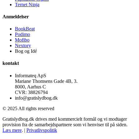
Ternet Ninja
Anmeldelser
BookBeat
Podimo
Mofibo
Nextory
Bog og Idé
kontakt
Informateq ApS
Mariane Thomsens Gade 4B, 3.
8000, Aarhus C
CVR: 38826794
info@gratislydbog.dk
© 2025 All rights reserved
Gratislydbog.dk drives med kommercielt formål og vi modtager
provision fra de samarbejdspartnere som vi henviser til på siden.
Læs mere
. |
Privatlivspolitik