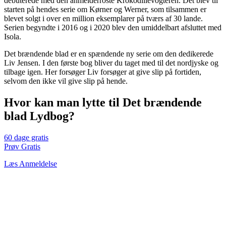
debuterede med den anmelderroste Krokodillevogteren. Det blev til
starten på hendes serie om Kørner og Werner, som tilsammen er
blevet solgt i over en million eksemplarer på tværs af 30 lande.
Serien begyndte i 2016 og i 2020 blev den umiddelbart afsluttet med
Isola.
Det brændende blad er en spændende ny serie om den dedikerede
Liv Jensen. I den første bog bliver du taget med til det nordjyske og
tilbage igen. Her forsøger Liv forsøger at give slip på fortiden,
selvom den ikke vil give slip på hende.
Hvor kan man lytte til Det brændende
blad Lydbog?
60 dage gratis
Prøv Gratis
Læs Anmeldelse