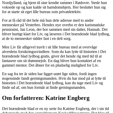
Nordjylland, og hjem til sine kendte rammer i Rødovre. Stede hun
voksede op og kan kalde sit barndomshjem. Her beslutter hun sig
for at starte sit eget lille bureau som privatdetektiv.
For at få råd til det hele må hun dele adresse med to andre
mennesker på Vesterbro. Hendes nye overbo er den karismatiske
pensionist, Jan Leon, der bor sammen med sin datter, Hannah. Det
bliver hurtigt klart for Liv, og læseren i Det brændende blad lydbog,
at de to mennesker sidder fast i en delt sorg.
Men Liv får alligevel travlt i sit lille bureau med at overvåge
alverdens forsikringssvindlere. Som du kan lytte til historien i Det
brændende blad lydbog gratis, giver det hende rig med tid til at
fantasere om sit drømmejob. En dag bliver hun kontaktet af en
gammel mentor. Det åbner for en pludselig mulighed for Liv.
En sag fra tre år siden har ligget urørt lige siden, fordi ingen
nogensinde fandt gerningsmanden. Hvis du har mod på at lytte til
historien i Det brændende blad lydbog, kan du tage med Liv og
finde ud af, om hun formår at finde gerningsmanden.
Om forfatteren: Katrine Engberg
Det brændende blad er en ny serie fra Katrine Engberg, der i sin tid