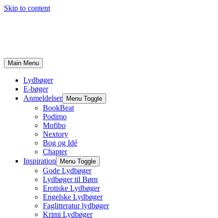
Skip to content
Main Menu
Lydbøger
E-bøger
Anmeldelser
Menu Toggle
BookBeat
Podimo
Mofibo
Nextory
Bog og Idé
Chapter
Inspiration
Menu Toggle
Gode Lydbøger
Lydbøger til Børn
Erotiske Lydbøger
Engelske Lydbøger
Faglitteratur lydbøger
Krimi Lydbøger