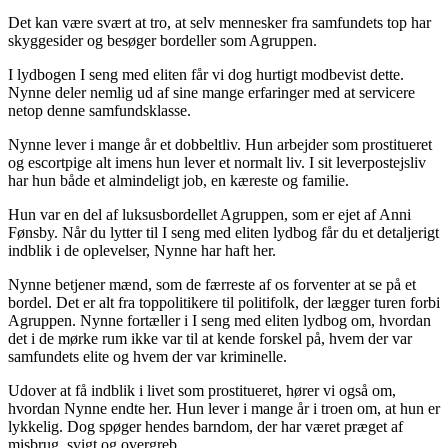
Det kan være svært at tro, at selv mennesker fra samfundets top har
skyggesider og besøger bordeller som Agruppen.
I lydbogen I seng med eliten får vi dog hurtigt modbevist dette.
Nynne deler nemlig ud af sine mange erfaringer med at servicere
netop denne samfundsklasse.
Nynne lever i mange år et dobbeltliv. Hun arbejder som prostitueret
og escortpige alt imens hun lever et normalt liv. I sit leverpostejsliv
har hun både et almindeligt job, en kæreste og familie.
Hun var en del af luksusbordellet Agruppen, som er ejet af Anni
Fønsby. Når du lytter til I seng med eliten lydbog får du et detaljerigt
indblik i de oplevelser, Nynne har haft her.
Nynne betjener mænd, som de færreste af os forventer at se på et
bordel. Det er alt fra toppolitikere til politifolk, der lægger turen forbi
Agruppen. Nynne fortæller i I seng med eliten lydbog om, hvordan
det i de mørke rum ikke var til at kende forskel på, hvem der var
samfundets elite og hvem der var kriminelle.
Udover at få indblik i livet som prostitueret, hører vi også om,
hvordan Nynne endte her. Hun lever i mange år i troen om, at hun er
lykkelig. Dog spøger hendes barndom, der har været præget af
misbrug, svigt og overgreb.