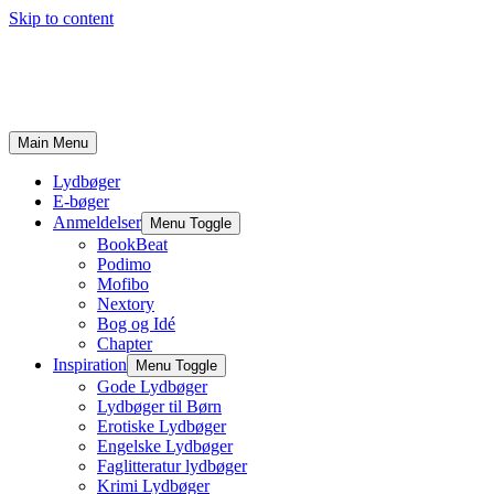
Skip to content
Main Menu
Lydbøger
E-bøger
Anmeldelser
Menu Toggle
BookBeat
Podimo
Mofibo
Nextory
Bog og Idé
Chapter
Inspiration
Menu Toggle
Gode Lydbøger
Lydbøger til Børn
Erotiske Lydbøger
Engelske Lydbøger
Faglitteratur lydbøger
Krimi Lydbøger