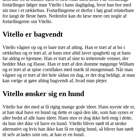
fortællinger følger man Vitello i hans dagligdag, hvor han bor med
sin mor i et rækkehus. Fortællingerne er derfor i høj grad relaterbare
for langt de fleste børn. Nedenfor kan du læse mere om nogle af
fortællingerne om Vitello.
Vitello er bagvendt
Vitello vågner op og er bare træt af alting. Han er træt af at bo i
rækkehus og er træt af, at hans mor altid laver spaghetti og at hans
far aldrig er hjemme. Han er træt af sine to irriterende venner, der
hedder Max og Hasse. Han er træt af den dumme møgunge William
og er træt af at spise cornflakes med mælk til morgenmad. Når man
vågner og er træt af det hele sådan en dag, er det dog heldigt, at man
kan vælge at gøre alting bagvendt af, hvad man plejer.
Vitello ønsker sig en hund
Vitello har det med at få rigtig mange gode ideer. Hans nyeste ide er,
at han skal have en hund og dette er også den ide, som han synes er
aller bedst af alle hans ideer. Hans mor er dog ikke helt enig i dette,
da hun slet ikke vil have en hund. Vitello bliver nødt til at tænke
alternativt og hvis han ikke kan få en rigtig hund, så bliver han nødt
til selv at lades som om, at han er en hund.