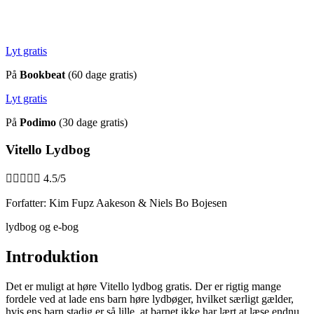
Lyt gratis
På
Bookbeat
(60 dage gratis)
Lyt gratis
På
Podimo
(30 dage gratis)
Vitello Lydbog





4.5/5
Forfatter: Kim Fupz Aakeson & Niels Bo Bojesen
lydbog og e-bog
Introduktion
Det er muligt at høre Vitello lydbog gratis. Der er rigtig mange
fordele ved at lade ens barn høre lydbøger, hvilket særligt gælder,
hvis ens barn stadig er så lille, at barnet ikke har lært at læse endnu.