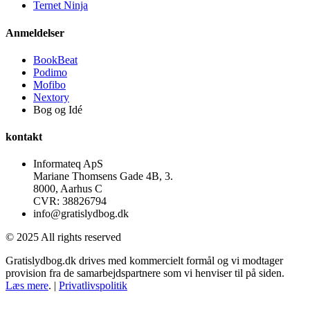
Ternet Ninja
Anmeldelser
BookBeat
Podimo
Mofibo
Nextory
Bog og Idé
kontakt
Informateq ApS
Mariane Thomsens Gade 4B, 3.
8000, Aarhus C
CVR: 38826794
info@gratislydbog.dk
© 2025 All rights reserved
Gratislydbog.dk drives med kommercielt formål og vi modtager
provision fra de samarbejdspartnere som vi henviser til på siden.
Læs mere
. |
Privatlivspolitik