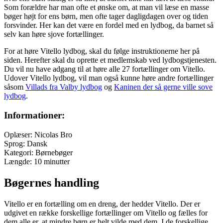
Som forældre har man ofte et ønske om, at man vil læse en masse
bøger højt for ens børn, men ofte tager dagligdagen over og tiden
forsvinder. Her kan det være en fordel med en lydbog, da barnet så
selv kan høre sjove fortællinger.
For at høre Vitello lydbog, skal du følge instruktionerne her på
siden. Herefter skal du oprette et medlemskab ved lydbogstjenesten.
Du vil nu have adgang til at høre alle 27 fortællinger om Vitello.
Udover Vitello lydbog, vil man også kunne høre andre fortællinger
såsom
Villads fra Valby lydbog
og
Kaninen der så gerne ville sove
lydbog
.
Informationer:
Oplæser: Nicolas Bro
Sprog: Dansk
Kategori: Børnebøger
Længde: 10 minutter
Bøgernes handling
Vitello er en fortælling om en dreng, der hedder Vitello. Der er
udgivet en række forskellige fortællinger om Vitello og fælles for
dem alle er, at mindre børn er helt vilde med dem. I de forskellige