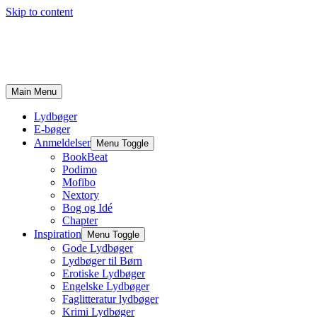
Skip to content
Main Menu
Lydbøger
E-bøger
Anmeldelser
Menu Toggle
BookBeat
Podimo
Mofibo
Nextory
Bog og Idé
Chapter
Inspiration
Menu Toggle
Gode Lydbøger
Lydbøger til Børn
Erotiske Lydbøger
Engelske Lydbøger
Faglitteratur lydbøger
Krimi Lydbøger