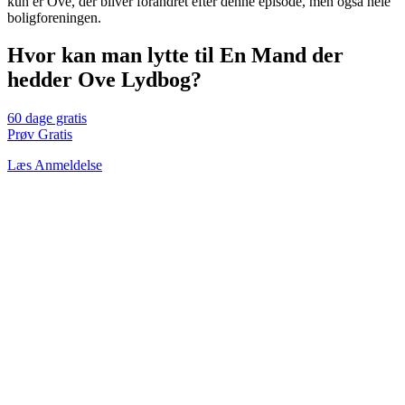
kun er Ove, der bliver forandret efter denne episode, men også hele
boligforeningen.
Hvor kan man lytte til En Mand der
hedder Ove Lydbog?
60 dage gratis
Prøv Gratis
Læs Anmeldelse