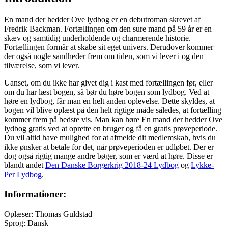
En mand der hedder Ove lydbog er en debutroman skrevet af
Fredrik Backman. Fortællingen om den sure mand på 59 år er en
skæv og samtidig underholdende og charmerende historie.
Fortællingen formår at skabe sit eget univers. Derudover kommer
der også nogle sandheder frem om tiden, som vi lever i og den
tilværelse, som vi lever.
Uanset, om du ikke har givet dig i kast med fortællingen før, eller
om du har læst bogen, så bør du høre bogen som lydbog. Ved at
høre en lydbog, får man en helt anden oplevelse. Dette skyldes, at
bogen vil blive oplæst på den helt rigtige måde således, at fortælling
kommer frem på bedste vis. Man kan høre En mand der hedder Ove
lydbog gratis ved at oprette en bruger og få en gratis prøveperiode.
Du vil altid have mulighed for at afmelde dit medlemskab, hvis du
ikke ønsker at betale for det, når prøveperioden er udløbet. Der er
dog også rigtig mange andre bøger, som er værd at høre. Disse er
blandt andet
Den Danske Borgerkrig 2018-24 Lydbog
og
Lykke-
Per Lydbog
.
Informationer:
Oplæser: Thomas Guldstad
Sprog: Dansk