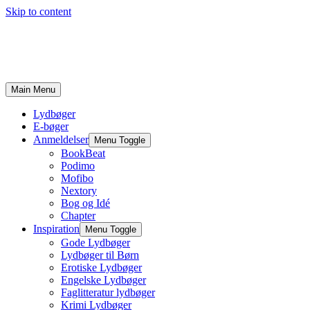
Skip to content
Main Menu
Lydbøger
E-bøger
Anmeldelser
Menu Toggle
BookBeat
Podimo
Mofibo
Nextory
Bog og Idé
Chapter
Inspiration
Menu Toggle
Gode Lydbøger
Lydbøger til Børn
Erotiske Lydbøger
Engelske Lydbøger
Faglitteratur lydbøger
Krimi Lydbøger