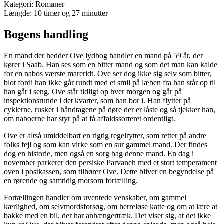
Kategori: Romaner
Længde: 10 timer og 27 minutter
Bogens handling
En mand der hedder Ove lydbog handler en mand på 59 år, der
kører i Saab. Han ses som en bitter mand og som det man kan kalde
for en nabos værste mareridt. Ove ser dog ikke sig selv som bitter,
blot fordi han ikke går rundt med et smil på læben fra han står op til
han går i seng. Ove står tidligt op hver morgen og går på
inspektionsrunde i det kvarter, som han bor i. Han flytter på
cyklerne, rusker i håndtagene på døre der er låste og så tjekker han,
om naboerne har styr på at få affaldssorteret ordentligt.
Ove er altså umiddelbart en rigtig regelrytter, som retter på andre
folks fejl og som kan virke som en sur gammel mand. Der findes
dog en historie, men også en sorg bag denne mand. En dag i
november parkerer den persiske Parvaneh med et stort temperament
oven i postkassen, som tilhører Ove. Dette bliver en begyndelse på
en rørende og samtidig morsom fortælling.
Fortællingen handler om uventede venskaber, om gammel
kærlighed, om selvmordsforsøg, om herreløse katte og om at lære at
bakke med en bil, der har anhængertræk. Det viser sig, at det ikke