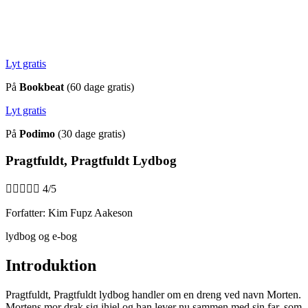
Lyt gratis
På
Bookbeat
(60 dage gratis)
Lyt gratis
På
Podimo
(30 dage gratis)
Pragtfuldt, Pragtfuldt Lydbog





4/5
Forfatter: Kim Fupz Aakeson
lydbog og e-bog
Introduktion
Pragtfuldt, Pragtfuldt lydbog handler om en dreng ved navn Morten.
Mortens mor drak sig ihjel og han lever nu sammen med sin far, som