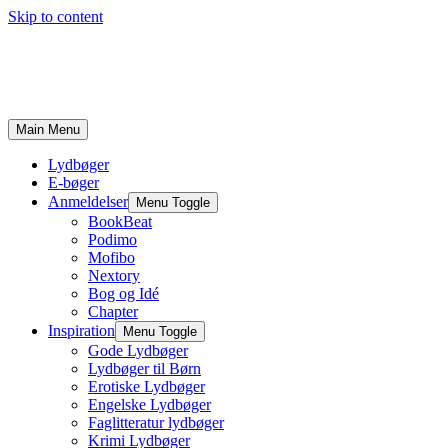
Skip to content
Main Menu
Lydbøger
E-bøger
Anmeldelser
Menu Toggle
BookBeat
Podimo
Mofibo
Nextory
Bog og Idé
Chapter
Inspiration
Menu Toggle
Gode Lydbøger
Lydbøger til Børn
Erotiske Lydbøger
Engelske Lydbøger
Faglitteratur lydbøger
Krimi Lydbøger