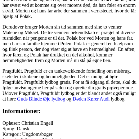
har svært ved at komme sig over morens død, da han føler en enorm
skyld. Morten og hans far arbejder sammen i værkstedet, hvor de får
hjælp af Polak.
Derudover bruger Morten sin tid sammen med sine to venner
Malene og Mikael. De tre venners bekendtskab er præget af diverse
rusmidler, når pengene er til det. Polak bor ved Morten og hans far,
men har sin familie hjemme i Polen. Polak er generelt en hjælpsom
og flink person, der dog viser sig at have en hemmelighed. En aften,
hvor faren og Polak har drukket en del alkohol, kommer
hemmeligheden frem og Morten må nu stå på egne ben.
Pragtfuldt, Pragtfuld er en tankevækkende fortælling om misbrug,
skeletter i skabene og hemmeligheder. Det er muligt at høre
Pragtfuldt, Pragtfuldt lydbog gratis. For at få adgang til dette, skal du
følge anvisningerne her på siden og oprette din gratis prøveperiode.
Udover Pragtfuldt, Pragtfuldt lydbog er det blandt andet også muligt
at høre
Guds Blinde Øje lydbog
og
Døden Kører Audi
lydbog.
Informationer:
Oplæser: Christian Engell
Sprog: Dansk
Kategori: Ungdomsbøger