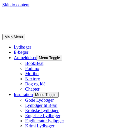
Skip to content
Main Menu
Lydbøger
E-bøger
Anmeldelser
Menu Toggle
BookBeat
Podimo
Mofibo
Nextory
Bog og Idé
Chapter
Inspiration
Menu Toggle
Gode Lydbøger
Lydbøger til Børn
Erotiske Lydbøger
Engelske Lydbøger
Faglitteratur lydbøger
Krimi Lydbøger