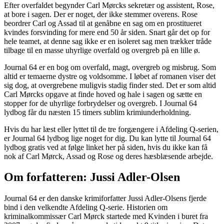
Efter overfaldet begynder Carl Mørcks sekretær og assistent, Rose,
at bore i sagen. Der er noget, der ikke stemmer overens. Rose
beordrer Carl og Assad til at genåbne en sag om en prostitueret
kvindes forsvinding for mere end 50 år siden. Snart går det op for
hele teamet, at denne sag ikke er en isoleret sag men trækker tråde
tilbage til en masse uhyrlige overfald og overgreb på en lille ø.
Journal 64 er en bog om overfald, magt, overgreb og misbrug. Som
altid er temaerne dystre og voldsomme. I løbet af romanen viser det
sig dog, at overgrebene muligvis stadig finder sted. Det er som altid
Carl Mørcks opgave at finde hoved og hale i sagen og sætte en
stopper for de uhyrlige forbrydelser og overgreb. I Journal 64
lydbog får du næsten 15 timers sublim krimiunderholdning.
Hvis du har læst eller lyttet til de tre forgængere i Afdeling Q-serien,
er Journal 64 lydbog lige noget for dig. Du kan lytte til Journal 64
lydbog gratis ved at følge linket her på siden, hvis du ikke kan få
nok af Carl Mørck, Assad og Rose og deres hæsblæsende arbejde.
Om forfatteren: Jussi Adler-Olsen
Journal 64 er den danske krimiforfatter Jussi Adler-Olsens fjerde
bind i den velkendte Afdeling Q-serie. Historien om
kriminalkommissær Carl Mørck startede med Kvinden i buret fra