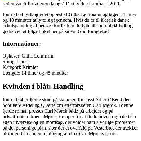
serien vandt forfatteren da også De Gyldne Laurbær i 2011.
Journal 64 lydbog er et oplæst af Githa Lehrmann og tager 14 timer
og 48 minutter at lytte sig igennem. Hvis du er til klassisk dansk
krimispænding af bedste skuffe, kan du lytte til Journal 64 lydbog
gratis ved at følge linket her på siden. God fornøjelse!
Informationer:
Oplæser: Githa Lehrmann
Sprog: Dansk
Kategori: Krimier
Længde: 14 timer og 48 minutter
Kvinden i blåt: Handling
Journal 64 er fjerde skud på stammen for Jussi Adler-Olsen i den
populære Afdeling Q-serie om efterforskeren Carl Mørck. I denne
fjerde roman presses Carl Mørck både på arbejdet og på
privatfronten. Imens Mørck kæmper for at finde hoved og hale i sin
egen tilværelse og en mordsag, der volder ham alvorlige problemer
på det personlige plan, sker der et overfald på Vesterbro, der trækker
historien i en anden retning og ændrer Carl Mørcks fokus.