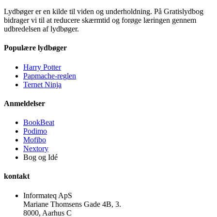
Lydbøger er en kilde til viden og underholdning. På Gratislydbog
bidrager vi til at reducere skærmtid og forøge læringen gennem
udbredelsen af lydbøger.
Populære lydbøger
Harry Potter
Papmache-reglen
Ternet Ninja
Anmeldelser
BookBeat
Podimo
Mofibo
Nextory
Bog og Idé
kontakt
Informateq ApS
Mariane Thomsens Gade 4B, 3.
8000, Aarhus C