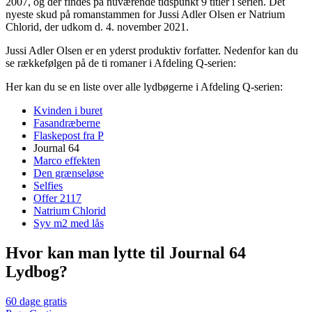
2007, og der findes på nuværende tidspunkt 9 titler i serien. Det
nyeste skud på romanstammen for Jussi Adler Olsen er Natrium
Chlorid, der udkom d. 4. november 2021.
Jussi Adler Olsen er en yderst produktiv forfatter. Nedenfor kan du
se rækkefølgen på de ti romaner i Afdeling Q-serien:
Her kan du se en liste over alle lydbøgerne i Afdeling Q-serien:
Kvinden i buret
Fasandræberne
Flaskepost fra P
Journal 64
Marco effekten
Den grænseløse
Selfies
Offer 2117
Natrium Chlorid
Syv m2 med lås
Hvor kan man lytte til Journal 64
Lydbog?
60 dage gratis