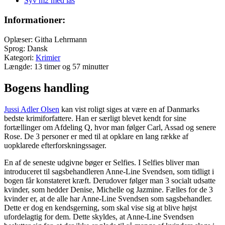
Syv m2 med lås
Informationer:
Oplæser: Githa Lehrmann
Sprog: Dansk
Kategori:
Krimier
Længde: 13 timer og 57 minutter
Bogens handling
Jussi Adler Olsen
kan vist roligt siges at være en af Danmarks
bedste krimiforfattere. Han er særligt blevet kendt for sine
fortællinger om Afdeling Q, hvor man følger Carl, Assad og senere
Rose. De 3 personer er med til at opklare en lang række af
uopklarede efterforskningssager.
En af de seneste udgivne bøger er Selfies. I Selfies bliver man
introduceret til sagsbehandleren Anne-Line Svendsen, som tidligt i
bogen får konstateret kræft. Derudover følger man 3 socialt udsatte
kvinder, som hedder Denise, Michelle og Jazmine. Fælles for de 3
kvinder er, at de alle har Anne-Line Svendsen som sagsbehandler.
Dette er dog en kendsgerning, som skal vise sig at blive højst
ufordelagtig for dem. Dette skyldes, at Anne-Line Svendsen