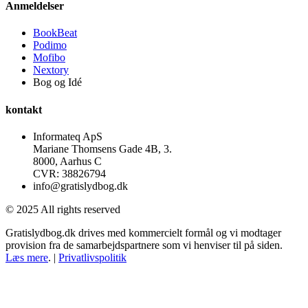
Anmeldelser
BookBeat
Podimo
Mofibo
Nextory
Bog og Idé
kontakt
Informateq ApS
Mariane Thomsens Gade 4B, 3.
8000, Aarhus C
CVR: 38826794
info@gratislydbog.dk
© 2025 All rights reserved
Gratislydbog.dk drives med kommercielt formål og vi modtager
provision fra de samarbejdspartnere som vi henviser til på siden.
Læs mere
. |
Privatlivspolitik