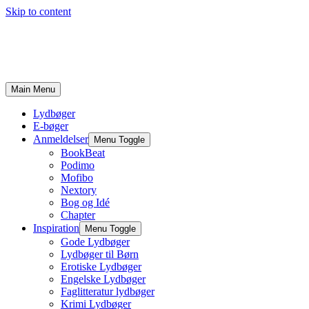
Skip to content
Main Menu
Lydbøger
E-bøger
Anmeldelser
Menu Toggle
BookBeat
Podimo
Mofibo
Nextory
Bog og Idé
Chapter
Inspiration
Menu Toggle
Gode Lydbøger
Lydbøger til Børn
Erotiske Lydbøger
Engelske Lydbøger
Faglitteratur lydbøger
Krimi Lydbøger