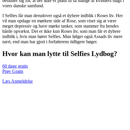
beslutter sig for, at der ikke er plads til så mange af kvinders slags i
vores danske samfund.
I Selfies får man derudover også et dybere indblik i Roses liv. Her
vil man opdage en mørkere side af Rose, som viser sig at være
meget depressiv og have mørke tanker, som stammer fra hendes
hårde opvækst. Det er ikke kun Roses liv, som man får et dybere
indblik i, hvis man hører Selfies. Man følger også Assads liv mere
nært, end man har gjort i forfatterens tidligere bøger.
Hvor kan man lytte til Selfies Lydbog?
60 dage gratis
Prøv Gratis
Læs Anmeldelse