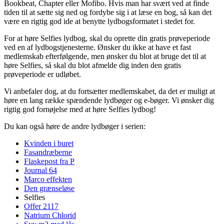
Bookbeat, Chapter eller Mofibo. Hvis man har svært ved at finde
tiden til at sætte sig ned og fordybe sig i at læse en bog, så kan det
være en rigtig god ide at benytte lydbogsformatet i stedet for.
For at høre Selfies lydbog, skal du oprette din gratis prøveperiode
ved en af lydbogstjenesterne. Ønsker du ikke at have et fast
medlemskab efterfølgende, men ønsker du blot at bruge det til at
høre Selfies, så skal du blot afmelde dig inden den gratis
prøveperiode er udløbet.
Vi anbefaler dog, at du fortsætter medlemskabet, da det er muligt at
høre en lang række spændende lydbøger og e-bøger. Vi ønsker dig
rigtig god fornøjelse med at høre Selfies lydbog!
Du kan også høre de andre lydbøger i serien:
Kvinden i buret
Fasandræberne
Flaskepost fra P
Journal 64
Marco effekten
Den grænseløse
Selfies
Offer 2117
Natrium Chlorid